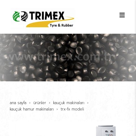
ana sayfa
ürünler
kauçuk maki̇nalari
kauçuk hamur maki̇nalari
trx-fx modeli̇