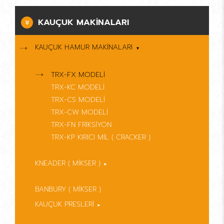
KAUÇUK MAKİNALARI
KAUÇUK HAMUR MAKİNALARI
TRX-FX MODELİ
TRX-KC MODELİ
TRX-CS MODELİ
TRX-CW MODELİ
TRX-FN FRİKSİYON
TRX-KP KIRICI MİL ( CRACKER )
KNEADER ( MİKSER )
TRX-SN HİDROLİK KNEADER ( MİKSER )
BANBURY ( MİKSER )
TRX-SN PNÖMATİK KNEADER ( MİKSER )
KAUÇUK PRESLERİ
TRX-JL HİDROLİK KAUÇUK PRESİ