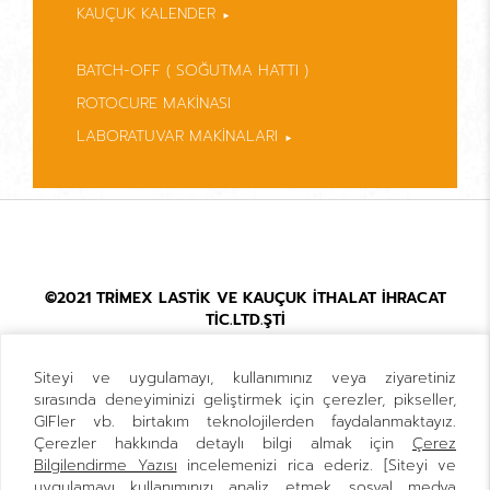
KAUÇUK KALENDER
TRX-JLV HİDROLİK KAUÇUK VAKUM PRESİ
TRX-JLO KAUÇUK YAĞ KEÇE PRESİ
TRX-2C 2 TOP KALENDER
BATCH-OFF ( SOĞUTMA HATTI )
TRX-JLH YATAY TİP KAUÇUK ENJEKSİYON
TRX-3C 3 TOP KALENDER
TRX-S YATAY TİP SİLİKON PRESİ
TRX-4C 4 TOP KALENDER
ROTOCURE MAKİNASI
TRX-JLV DİK TİP KAUÇUK ENJEKSİYON
LABORATUVAR MAKİNALARI
TRX-ML HİDROLİK MELAMİN PRESİ
TRX-SNL LABORATUVAR KNEADER
TRX-RML LABORATUVAR HAMUR MAKİNASI
©2021 TRİMEX LASTİK VE KAUÇUK İTHALAT İHRACAT
TİC.LTD.ŞTİ
Siteyi ve uygulamayı, kullanımınız veya ziyaretiniz
Anasayfa
Kurumsal
Ürünler
Sertifikalar
Haberler
sırasında deneyiminizi geliştirmek için çerezler, pikseller,
GIFler vb. birtakım teknolojilerden faydalanmaktayız.
Çerezler hakkında detaylı bilgi almak için
Çerez
Bilgilendirme Yazısı
incelemenizi rica ederiz. [Siteyi ve
uygulamayı kullanımınızı analiz etmek, sosyal medya
Kişisel Verilerin İşlenmesi Aydınlatma Metni
Çerez Bilgilendirme Yazısı
Gizlilik