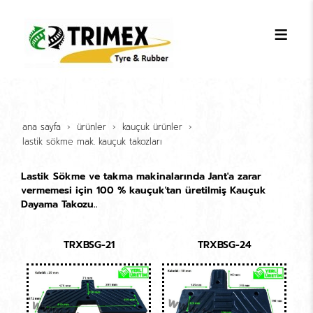
ana sayfa
ürünler
kauçuk ürünler
lasti̇k sökme mak. kauçuk takozlari
Lastik Sökme ve takma makinalarında Jant'a zarar
vermemesi için 100 % kauçuk'tan üretilmiş Kauçuk
Dayama Takozu..
TRXBSG-21
TRXBSG-24